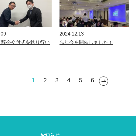
.09
2024.12.13
て辞令交付式を執り行い
忘年会を開催しました！
。
1
2
3
4
5
6
お知らせ